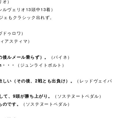
リオ）
シルヴェリオ13頭中13着）
タジェもクラシック出れず。
）
ヴドゥロワ）
ィアスティマ）
）
の後ルメール乗らず）。
（パイネ）
m・・・
（ジュンライトボルト）
欲しい（その後、2戦とも出負け）。
（レッドヴェイパ
して、9頭が勝ち上がり。
（ソステヌートペダル）
ものです。
（ソステヌートペダル）
）