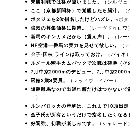
未勝利戦では格が違いました。
（シルヴェ
ここ（京都新聞杯）で覚醒したら脳汁。
（
ポタジェを2位指名したけどハズレ。
※ポ
強気の募集価格に期待。
（レーヴドゥロワ
新馬のキンカメだから（震え声）。
（レー
NF空港一番馬の実力を見せて欲しい。
（デ
金子-国枝 ラインは取っておけ。
（パイネ
ルメール騎手カムバックで次戦は確勝（そ
7月中京2000mのデビュー。7月中京2000
函館2歳S要員。
（レッドヴェイパー）
短距離馬なので出遅れ癖だけはつかないで
ー）
ルンバロッカの産駒は、これまで10頭出走
金子氏が所有というだけで指名したくなる
好調強、初戦が楽しみです。
（シャレード