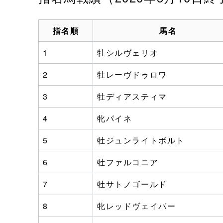
指名順
馬名
1
牡シルヴェリオ
2
牡レーヴドゥロワ
3
牡ディアスティマ
4
牝パイネ
5
牡ジュンライトボルト
6
牡ファルコニア
7
牡サトノゴールド
8
牝レッドヴェイパー