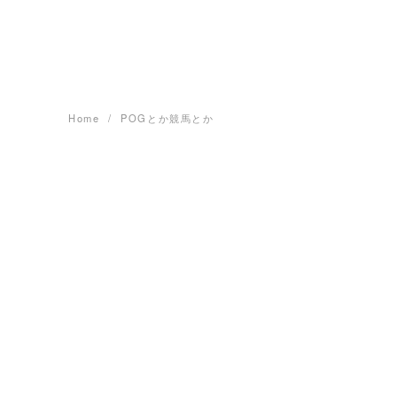
Skip
to
content
Home
POGとか競馬とか