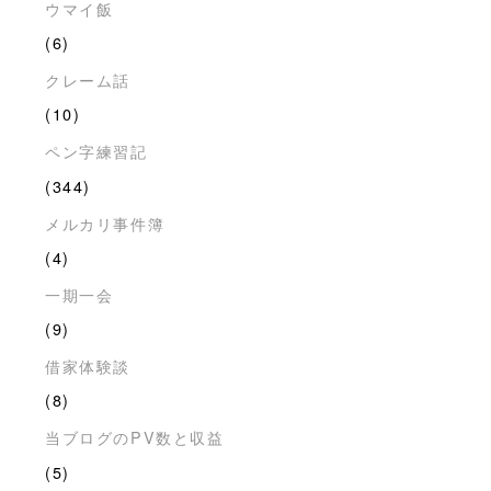
ウマイ飯
(6)
クレーム話
(10)
ペン字練習記
(344)
メルカリ事件簿
(4)
一期一会
(9)
借家体験談
(8)
当ブログのPV数と収益
(5)