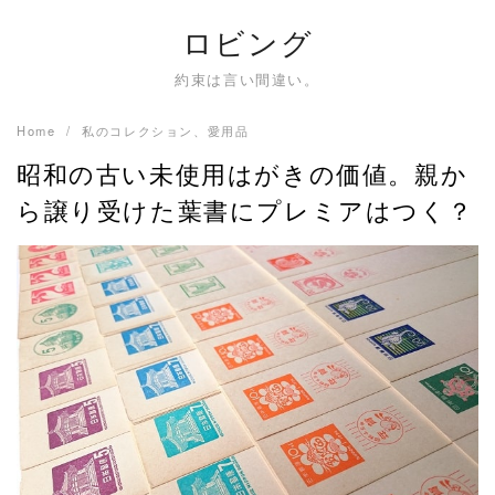
Skip
ロビング
to
content
約束は言い間違い。
Home
私のコレクション、愛用品
昭和の古い未使用はがきの価値。親か
ら譲り受けた葉書にプレミアはつく？