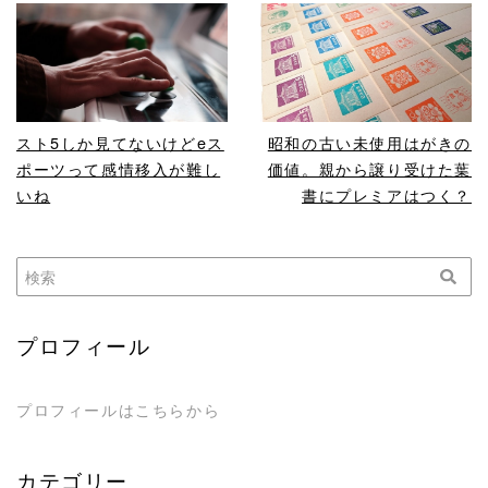
READ MORE
READ MORE
スト5しか見てないけどeス
昭和の古い未使用はがきの
ポーツって感情移入が難し
価値。親から譲り受けた葉
いね
書にプレミアはつく？
プロフィール
プロフィールはこちらから
カテゴリー