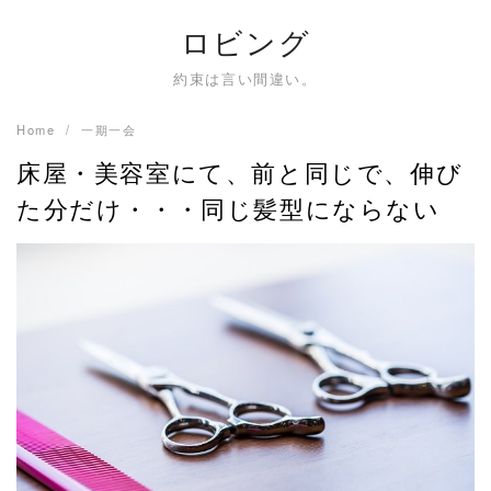
Skip
ロビング
to
content
約束は言い間違い。
Home
一期一会
床屋・美容室にて、前と同じで、伸び
た分だけ・・・同じ髪型にならない