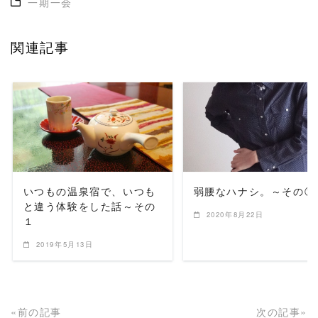
一期一会
関連記事
READ MORE
READ MORE
いつもの温泉宿で、いつも
弱腰なハナシ。～その②
と違う体験をした話～その
2020年8月22日
１
2019年5月13日
«前の記事
次の記事»