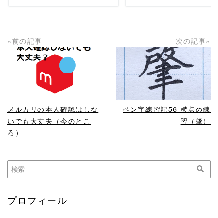
«前の記事
次の記事»
READ MORE
READ MORE
メルカリの本人確認はしな
ペン字練習記56 横点の練
いでも大丈夫（今のとこ
習（肇）
ろ）
プロフィール