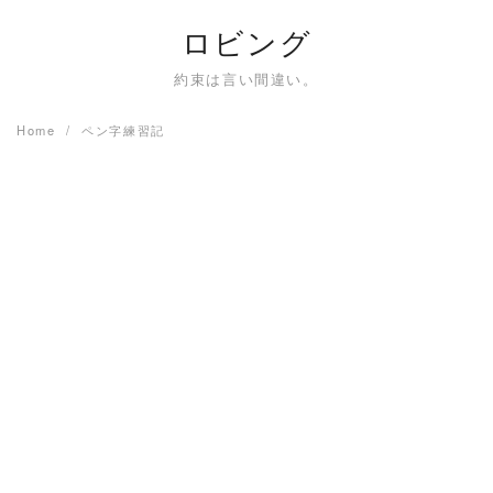
Skip
ロビング
to
content
約束は言い間違い。
Home
ペン字練習記