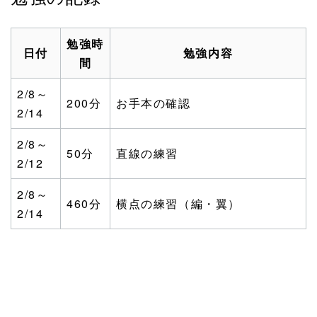
勉強時
日付
勉強内容
間
2/8～
200分
お手本の確認
2/14
2/8～
50分
直線の練習
2/12
2/8～
460分
横点の練習（編・翼）
2/14