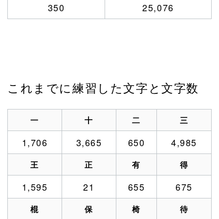
350
25,076
これまでに練習した文字と文字数
一
十
二
三
1,706
3,665
650
4,985
王
正
有
得
1,595
21
655
675
棍
保
椅
待