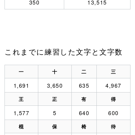
350
13,515
これまでに練習した文字と文字数
一
十
二
三
1,691
3,650
635
4,967
王
正
有
得
1,577
5
640
600
棍
保
椅
待