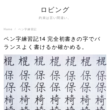
Skip
ロビング
to
content
約束は言い間違い。
Home
ペン字練習記
ペン字練習記14 完全初書きの字でバ
ランスよく書けるか確かめる。