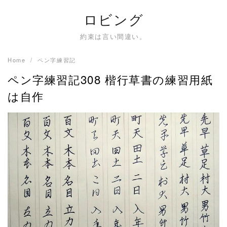
Skip
ロビング
to
content
約束は言い間違い。
Home
ペン字練習記
ペン字練習記308 楷行草書の練習用紙
は自作