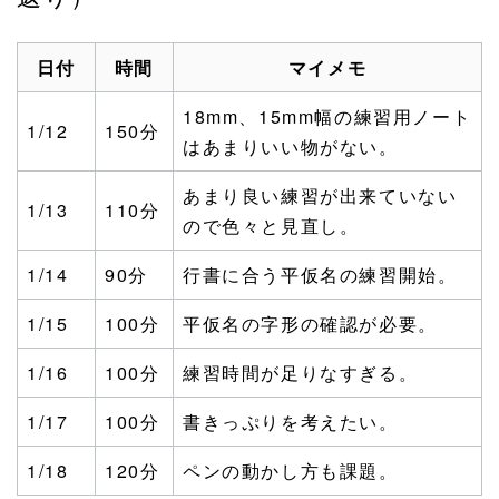
日付
時間
マイメモ
18mm、15mm幅の練習用ノート
1/12
150分
はあまりいい物がない。
あまり良い練習が出来ていない
1/13
110分
ので色々と見直し。
1/14
90分
行書に合う平仮名の練習開始。
1/15
100分
平仮名の字形の確認が必要。
1/16
100分
練習時間が足りなすぎる。
1/17
100分
書きっぷりを考えたい。
1/18
120分
ペンの動かし方も課題。