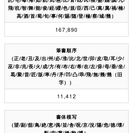
飛/杭/智/舞/能/俊/絰/纓/色/規/臣/西/己/萬/属/禍/楠/
高/酒/首/蜀/旬/事/何/賜/随/登/極/察/城/幾）
167,890
筆書順序
（正/老/丑/及/出/州/必/淮/比/北/世/卯/皮/取/耳/少/
巫/非/兆/長/火/成/方/有/布/右/希/在/左/毋/母/垂/坐/
曷/聚/昔/匠/版/率/丹/矛/凹/凸/乖/飛/無/幾/幾（旧
字））
11,412
書体模写
（望/副/舘/鳥/絶/恵/偶/並/舎/呪/京/況/陽/危/徳/壊/
影/安/寧/橋/歎/博）