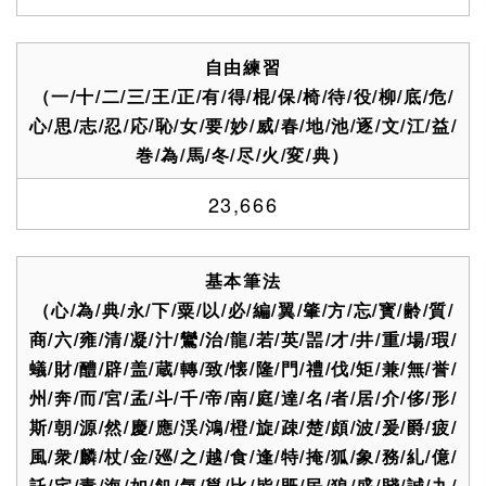
自由練習
（一/十/二/三/王/正/有/得/棍/保/椅/待/役/柳/底/危/
心/思/志/忍/応/恥/女/要/妙/威/春/地/池/逐/文/江/益/
巻/為/馬/冬/尽/火/変/典）
23,666
基本筆法
（心/為/典/永/下/粟/以/必/編/翼/肇/方/忘/寳/齢/質/
商/六/雍/清/凝/汁/鸞/治/龍/若/英/噐/才/井/重/場/瑕/
蟻/財/醴/辟/盖/蔵/轉/致/懐/隆/門/禮/伐/矩/兼/無/誉/
州/奔/而/宮/孟/斗/千/帝/南/庭/達/名/者/居/介/侈/形/
斯/朝/源/然/慶/應/渓/鴻/橙/旋/疎/楚/頗/波/爰/爵/疲/
風/衆/麟/杖/金/廵/之/越/食/逢/特/掩/狐/象/務/糺/億/
託/宅/毒/海/如/飢/気/邕/比/皆/既/民/狼/盛/賤/誠/九/