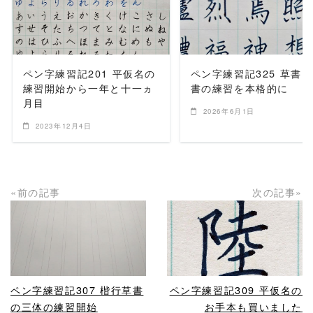
READ MORE
READ MORE
ペン字練習記201 平仮名の
ペン字練習記325 草書
練習開始から一年と十一ヵ
書の練習を本格的に
月目
2026年6月1日
2023年12月4日
«前の記事
次の記事»
READ MORE
READ MORE
ペン字練習記307 楷行草書
ペン字練習記309 平仮名の
の三体の練習開始
お手本も買いました