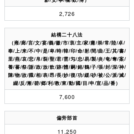
2,726
結構二十八法
（雍/廊/言/文/宴/義/徽/市/衷/主/家/庸/崇/常/陸/卓/
奉/上/来/不/中/是/卑/時/韓/印/命/射/間/曲/王/其/書/
里/燕/哀/悲/帛/裂/聖/君/雲/匁/忠/易/製/炎/奄/奪/案/
養/蕃/祭/謝/政/放/飲/跡/體/嗣/銘/鶴/子/張/封/深/神/
陳/物/故/軄/相/表/昂/長/妙/復/功/緩/砂/被/公/派/滅/
綴/反/漸/碧/郷/利/教/東/動/國/目/申/宣/品/番）
7,600
偏旁部首
11,250