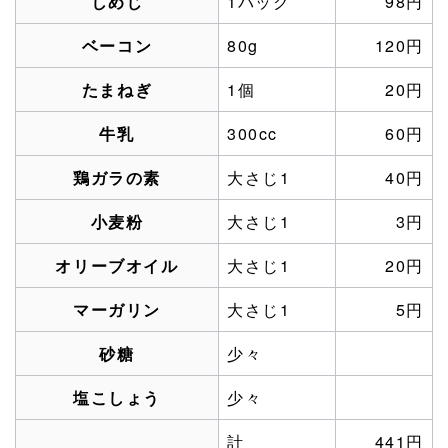
しめじ
1パック
98円
ベーコン
80g
120円
たまねぎ
1個
20円
牛乳
300cc
60円
鶏ガラの素
大さじ1
40円
小麦粉
大さじ1
3円
オリーブオイル
大さじ1
20円
マーガリン
大さじ1
5円
砂糖
少々
塩こしょう
少々
計
441円