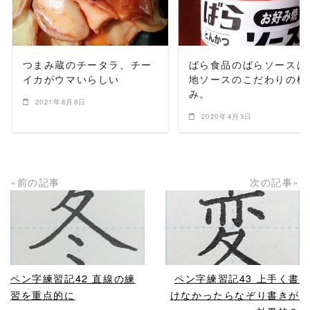
READ MORE
READ MORE
つまみ蔵のチータラ、チー
ばら食品のばらソースは
イカがウマいらしい
地ソースのこだわりの極
み。
2021年8月8日
2020年4月3日
«前の記事
次の記事»
READ MORE
READ MORE
ペン字練習記42 直線の練
ペン字練習記43 上手く書
習を重点的に
けなかったらなぞり書きが