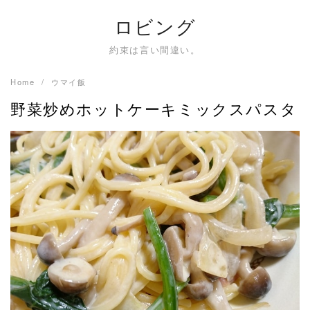
Skip
ロビング
to
content
約束は言い間違い。
Home
ウマイ飯
野菜炒めホットケーキミックスパスタ