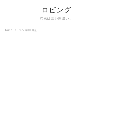
Skip
ロビング
to
content
約束は言い間違い。
Home
ペン字練習記