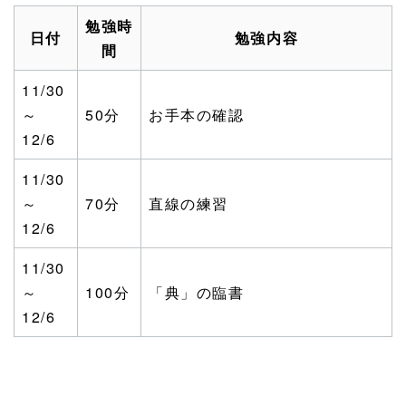
勉強時
日付
勉強内容
間
11/30
～
50分
お手本の確認
12/6
11/30
～
70分
直線の練習
12/6
11/30
～
100分
「典」の臨書
12/6