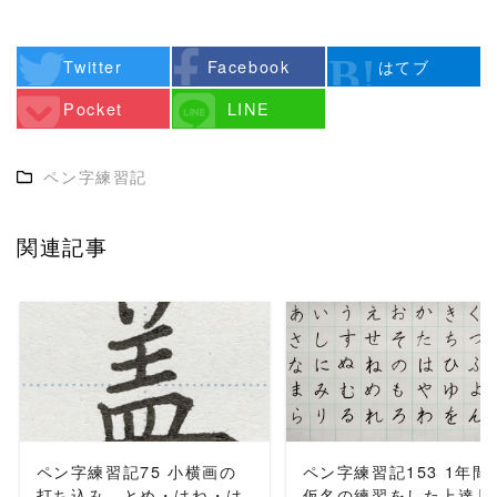
Twitter
Facebook
はてブ
Pocket
LINE
ペン字練習記
関連記事
READ MORE
READ MORE
ペン字練習記75 小横画の
ペン字練習記153 1年間
打ち込み、とめ・はね・は
仮名の練習をした上達具