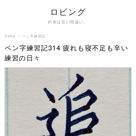
Skip
ロビング
to
content
約束は言い間違い。
Home
ペン字練習記
ペン字練習記314 疲れも寝不足も辛い
練習の日々