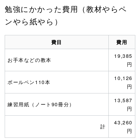
勉強にかかった費用（教材やらペ
ンやら紙やら）
費目
費用
19,385
お手本などの教本
円
10,126
ボールペン110本
円
13,587
練習用紙（ノート90冊分）
円
43,260
計
円