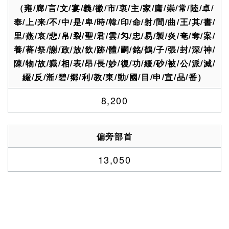
（雍/廊/言/文/宴/義/徽/市/衷/主/家/庸/崇/常/陸/卓/
奉/上/来/不/中/是/卑/時/韓/印/命/射/間/曲/王/其/書/
里/燕/哀/悲/帛/裂/聖/君/雲/匁/忠/易/製/炎/奄/奪/案/
養/蕃/祭/謝/政/放/飲/跡/體/嗣/銘/鶴/子/張/封/深/神/
陳/物/故/軄/相/表/昂/長/妙/復/功/緩/砂/被/公/派/滅/
綴/反/漸/碧/郷/利/教/東/動/國/目/申/宣/品/番）
8,200
偏旁部首
13,050