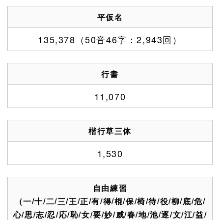
平仮名
135,378（50音46字：2,943回）
行書
11,070
楷行草三体
1,530
自由練習
（一/十/二/三/王/正/有/得/棍/保/椅/待/役/柳/底/危/
心/思/志/忍/応/恥/女/要/妙/威/春/地/池/逐/文/江/益/