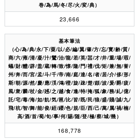
巻/為/馬/冬/尽/火/変/典）
23,666
基本筆法
（心/為/典/永/下/粟/以/必/編/翼/肇/方/忘/寳/齢/質/
商/六/雍/清/凝/汁/鸞/治/龍/若/英/噐/才/井/重/場/瑕/
蟻/財/醴/辟/盖/蔵/轉/致/懐/隆/門/禮/伐/矩/兼/無/誉/
州/奔/而/宮/孟/斗/千/帝/南/庭/達/名/者/居/介/侈/形/
斯/朝/源/然/慶/應/渓/鴻/橙/旋/疎/楚/頗/波/爰/爵/疲/
風/衆/麟/杖/金/廵/之/越/食/逢/特/掩/狐/象/務/糺/億/
託/宅/毒/海/如/飢/気/邕/比/皆/既/民/狼/盛/賤/誠/九/
飛/杭/智/舞/能/俊/絰/纓/色/規/臣/西/己/萬/属/禍/楠/
高/酒/首/蜀/旬/事/何/賜/随/登/極/察/城/幾）
168,778