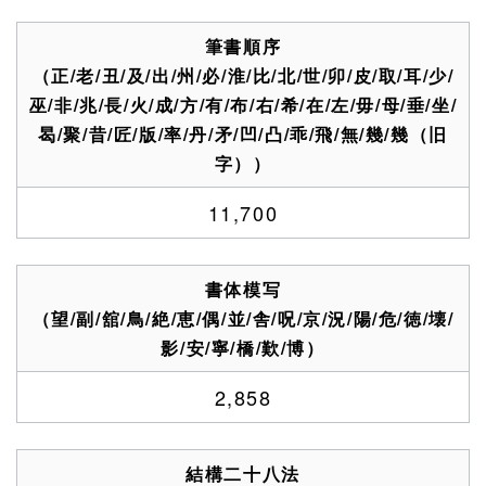
筆書順序
（正/老/丑/及/出/州/必/淮/比/北/世/卯/皮/取/耳/少/
巫/非/兆/長/火/成/方/有/布/右/希/在/左/毋/母/垂/坐/
曷/聚/昔/匠/版/率/丹/矛/凹/凸/乖/飛/無/幾/幾（旧
字））
11,700
書体模写
（望/副/舘/鳥/絶/恵/偶/並/舎/呪/京/況/陽/危/徳/壊/
影/安/寧/橋/歎/博）
2,858
結構二十八法