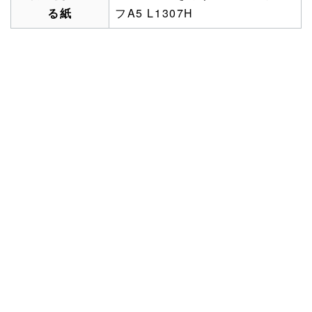
る紙
フA5 L1307H