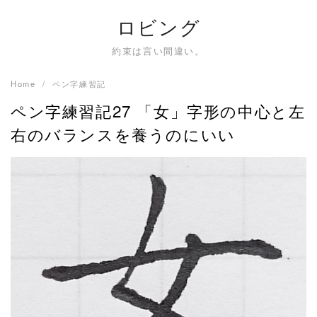
Skip
ロビング
to
content
約束は言い間違い。
Home
ペン字練習記
ペン字練習記27 「女」字形の中心と左
右のバランスを養うのにいい