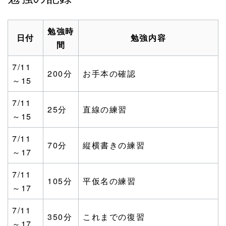
勉強時
日付
勉強内容
間
7/11
200分
お手本の確認
～15
7/11
25分
直線の練習
～15
7/11
70分
縦横書きの練習
～17
7/11
105分
平仮名の練習
～17
7/11
350分
これまでの復習
～17