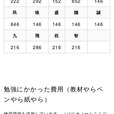
222
292
152
852
146
民
狼
盛
賤
誠
846
146
146
146
146
九
飛
杭
智
216
286
216
216
勉強にかかった費用（教材やらペ
ンやら紙やら）
練習用紙を追加しています。（パリオノートこくご