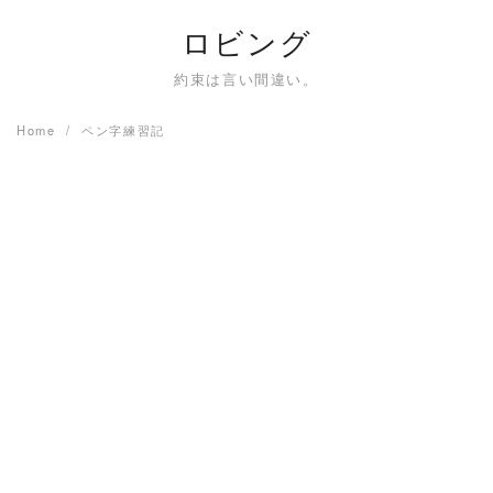
Skip
ロビング
to
content
約束は言い間違い。
Home
ペン字練習記