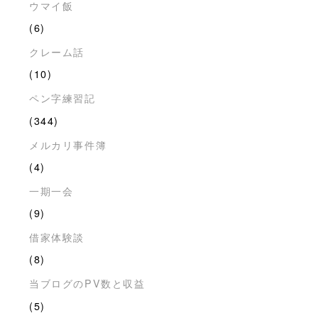
ウマイ飯
(6)
クレーム話
(10)
ペン字練習記
(344)
メルカリ事件簿
(4)
一期一会
(9)
借家体験談
(8)
当ブログのPV数と収益
(5)