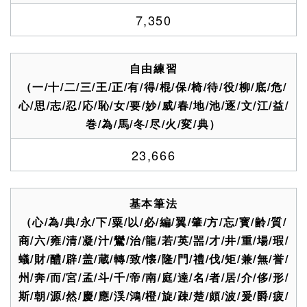
7,350
自由練習
（一/十/二/三/王/正/有/得/棍/保/椅/待/役/柳/底/危/
心/思/志/忍/応/恥/女/要/妙/威/春/地/池/逐/文/江/益/
巻/為/馬/冬/尽/火/変/典）
23,666
基本筆法
（心/為/典/永/下/粟/以/必/編/翼/肇/方/忘/寳/齢/質/
商/六/雍/清/凝/汁/鸞/治/龍/若/英/噐/才/井/重/場/瑕/
蟻/財/醴/辟/盖/蔵/轉/致/懐/隆/門/禮/伐/矩/兼/無/誉/
州/奔/而/宮/孟/斗/千/帝/南/庭/達/名/者/居/介/侈/形/
斯/朝/源/然/慶/應/渓/鴻/橙/旋/疎/楚/頗/波/爰/爵/疲/