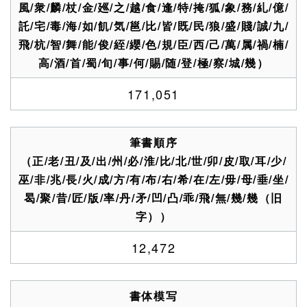
風/衆/麟/杖/金/廵/之/越/食/逢/特/掩/狐/象/務/糺/億/
託/宅/毒/海/如/飢/気/邕/比/皆/既/民/狼/盛/賤/誠/九/
飛/杭/智/舞/能/俊/絰/纓/色/規/臣/西/己/萬/属/禍/楠/
高/酒/首/蜀/旬/事/何/賜/随/登/極/察/城/幾）
171,051
筆書順序
（正/老/丑/及/出/州/必/淮/比/北/世/卯/皮/取/耳/少/
巫/非/兆/長/火/成/方/有/布/右/希/在/左/毋/母/垂/坐/
曷/聚/昔/匠/版/率/丹/矛/凹/凸/乖/飛/無/幾/幾（旧
字））
12,472
書体模写