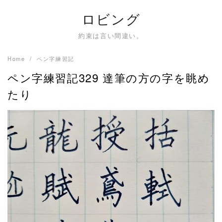
Skip
ロビング
to
content
約束は言い間違い。
Home
ペン字練習記
ペン字練習記329 達筆の方の字を眺め
たり