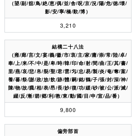
（望/副/舘/鳥/絶/恵/偶/並/舎/呪/京/況/陽/危/徳/壊/
影/安/寧/橋/歎/博）
3,210
結構二十八法
（雍/廊/言/文/宴/義/徽/市/衷/主/家/庸/崇/常/陸/卓/
奉/上/来/不/中/是/卑/時/韓/印/命/射/間/曲/王/其/書/
里/燕/哀/悲/帛/裂/聖/君/雲/匁/忠/易/製/炎/奄/奪/案/
養/蕃/祭/謝/政/放/飲/跡/體/嗣/銘/鶴/子/張/封/深/神/
陳/物/故/軄/相/表/昂/長/妙/復/功/緩/砂/被/公/派/滅/
綴/反/漸/碧/郷/利/教/東/動/國/目/申/宣/品/番）
9,800
偏旁部首