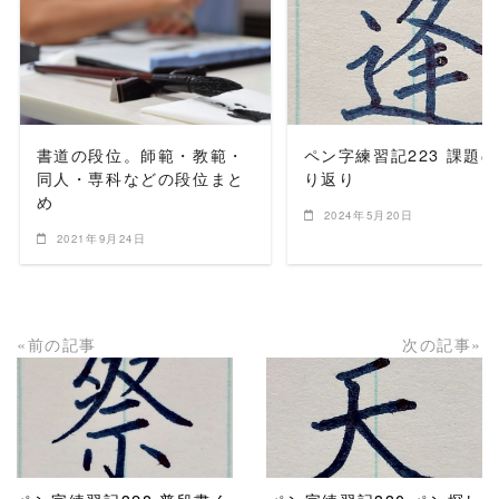
READ MORE
READ MORE
書道の段位。師範・教範・
ペン字練習記223 課題
同人・専科などの段位まと
り返り
め
2024年5月20日
2021年9月24日
«前の記事
次の記事»
READ MORE
READ MORE