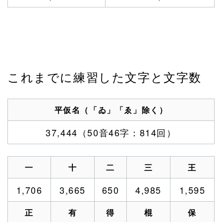
これまでに練習した文字と文字数
平仮名（「ゐ」「ゑ」除く）
37,444（50音46字：814回）
一
十
二
三
王
1,706
3,665
650
4,985
1,595
正
有
得
棍
保