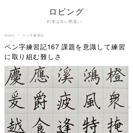
Skip
ロビング
to
content
約束は言い間違い。
Home
ペン字練習記
ペン字練習記167 課題を意識して練習
に取り組む難しさ