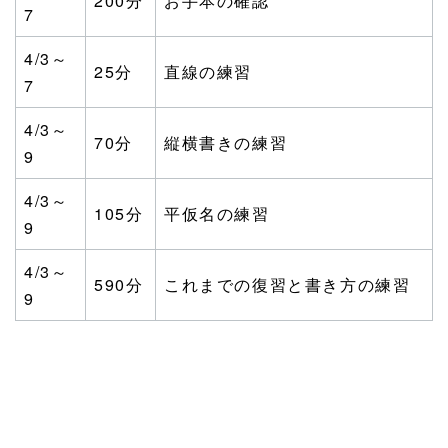
200分
お手本の確認
7
4/3～
25分
直線の練習
7
4/3～
70分
縦横書きの練習
9
4/3～
105分
平仮名の練習
9
4/3～
590分
これまでの復習と書き方の練習
9