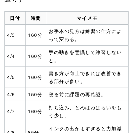
日付
時間
マイメモ
お手本の見方は練習の仕方によ
4/3
160分
って変わる。
手の動きを意識して練習しない
4/4
160分
と。
書き方が向上できれば改善でき
4/5
160分
る部分が多い。
4/6
150分
寝る前に課題の再確認。
打ち込み、とめはねはらいをも
4/7
160分
う少し。
インクの出がよすぎると力加減
4/8
85分