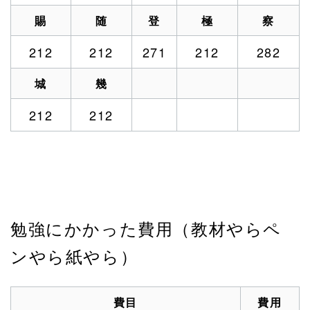
賜
随
登
極
察
212
212
271
212
282
城
幾
212
212
勉強にかかった費用（教材やらペ
ンやら紙やら）
費目
費用