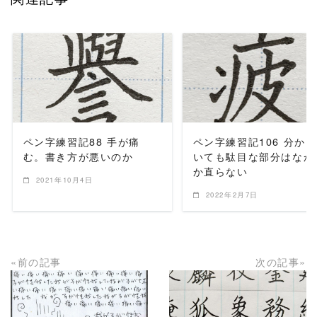
READ MORE
READ MORE
ペン字練習記88 手が痛
ペン字練習記106 分か
む。書き方が悪いのか
いても駄目な部分はなか
か直らない
2021年10月4日
2022年2月7日
«前の記事
次の記事»
READ MORE
READ MORE