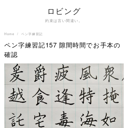
Skip
ロビング
to
content
約束は言い間違い。
Home
ペン字練習記
ペン字練習記157 隙間時間でお手本の
確認